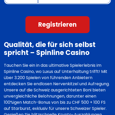
Registrieren
Qualität, die für sich selbst
spricht – Spinline Casino
Tauchen Sie ein in das ultimative Spielerlebnis im
Spinline Casino, wo Luxus auf Unterhaltung trifft! Mit
über 3.200 Spielen von führenden Anbietern
entdecken Sie endlosen Nervenkitzel und Aufregung.
Unsere auf die Schweiz ausgerichteten Boni bieten
unvergleichliche Belohnungen, darunter einen
100%igen Match-Bonus von bis zu CHF 500 + 100 FS
auf Starburst, exklusiv für unsere Schweizer Spieler.
Genießen Sie blitzschnelle Krypto-Auszahlungen,