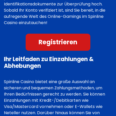
Identifikationsdokumente zur Überprüfung hoch.
Sobald Ihr Konto verifiziert ist, sind Sie bereit, in die
aufregende Welt des Online-Gamings im Spinline
Casino einzutauchen!
Registrieren
Ihr Leitfaden zu Einzahlungen &
Abhebungen
Spinline Casino bietet eine große Auswahl an
sicheren und bequemen Zahlungsmethoden, um
Ihren Bedürfnissen gerecht zu werden. Sie können
Einzahlungen mit Kredit-/Debitkarten wie
Visa/Mastercard vornehmen oder E-Wallets wie
Neteller nutzen. Darüber hinaus können Sie von