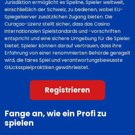
Jurisdiktion ermöglicht es Speline, Spieler weltweit,
einschließlich der Schweiz, zu bedienen, wobei EU-
Spiegelserver zusätzlichen Zugang bieten. Die
Curaçao-Lizenz stellt sicher, dass das Casino
internationalen Spielstandards und -vorschriften
entspricht und eine sichere Umgebung für die Spieler
bietet. Spieler können darauf vertrauen, dass ihre
Erfahrung von einer renommierten Behörde geregelt
wird, die faires Spiel und verantwortungsbewusste
Glücksspielpraktiken gewährleistet.
Registrieren
Fange an, wie ein Profi zu
spielen