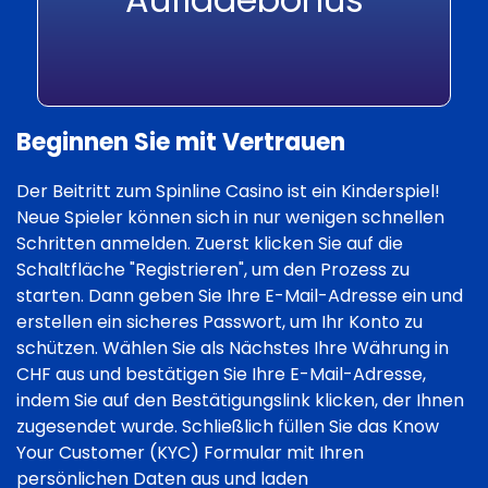
Beginnen Sie mit Vertrauen
Der Beitritt zum Spinline Casino ist ein Kinderspiel!
Neue Spieler können sich in nur wenigen schnellen
Schritten anmelden. Zuerst klicken Sie auf die
Schaltfläche "Registrieren", um den Prozess zu
starten. Dann geben Sie Ihre E-Mail-Adresse ein und
erstellen ein sicheres Passwort, um Ihr Konto zu
schützen. Wählen Sie als Nächstes Ihre Währung in
CHF aus und bestätigen Sie Ihre E-Mail-Adresse,
indem Sie auf den Bestätigungslink klicken, der Ihnen
zugesendet wurde. Schließlich füllen Sie das Know
Your Customer (KYC) Formular mit Ihren
persönlichen Daten aus und laden