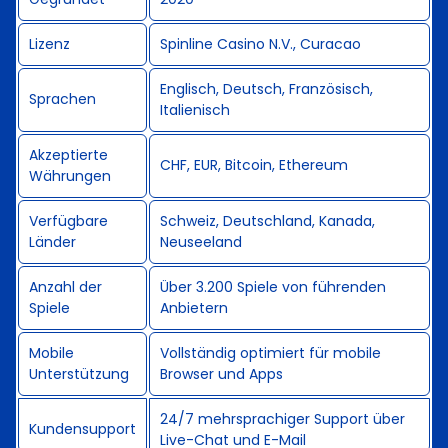
Lizenz
Spinline Casino N.V., Curacao
Englisch, Deutsch, Französisch,
Sprachen
Italienisch
Akzeptierte
CHF, EUR, Bitcoin, Ethereum
Währungen
Verfügbare
Schweiz, Deutschland, Kanada,
Länder
Neuseeland
Anzahl der
Über 3.200 Spiele von führenden
Spiele
Anbietern
Mobile
Vollständig optimiert für mobile
Unterstützung
Browser und Apps
24/7 mehrsprachiger Support über
Kundensupport
Live-Chat und E-Mail