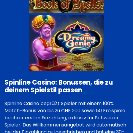
Spinline Casino: Bonussen, die zu
deinem Spielstil passen
Spinline Casino begrüßt Spieler mit einem 100%
Match-Bonus von bis zu CHF 200 sowie 50 Freispiele
bei ihrer ersten Einzahlung, exklusiv für Schweizer
Spieler. Das Willkommensangebot wird automatisch
bei der Einzahlung gutgeschrieben und hat eine 30-