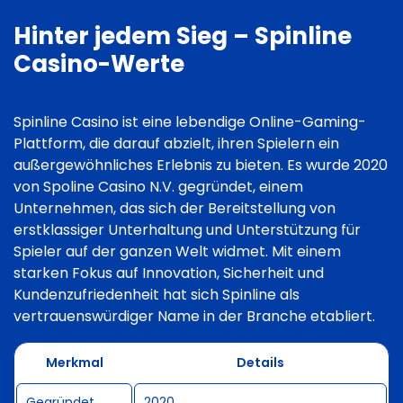
Hinter jedem Sieg – Spinline
Casino-Werte
Spinline Casino ist eine lebendige Online-Gaming-
Plattform, die darauf abzielt, ihren Spielern ein
außergewöhnliches Erlebnis zu bieten. Es wurde 2020
von Spoline Casino N.V. gegründet, einem
Unternehmen, das sich der Bereitstellung von
erstklassiger Unterhaltung und Unterstützung für
Spieler auf der ganzen Welt widmet. Mit einem
starken Fokus auf Innovation, Sicherheit und
Kundenzufriedenheit hat sich Spinline als
vertrauenswürdiger Name in der Branche etabliert.
Merkmal
Details
Gegründet
2020