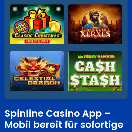
Spinline Casino App –
Mobil bereit für sofortige