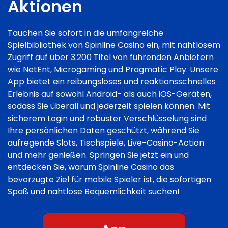
Aktionen
Tauchen Sie sofort in die umfangreiche
Spielbibliothek von Spinline Casino ein, mit nahtlosem
Zugriff auf über 3.200 Titel von führenden Anbietern
wie NetEnt, Microgaming und Pragmatic Play. Unsere
App bietet ein reibungsloses und reaktionsschnelles
Erlebnis auf sowohl Android- als auch iOS-Geräten,
sodass Sie überall und jederzeit spielen können. Mit
sicherem Login und robuster Verschlüsselung sind
Ihre persönlichen Daten geschützt, während Sie
aufregende Slots, Tischspiele, Live-Casino-Action
und mehr genießen. Springen Sie jetzt ein und
entdecken Sie, warum Spinline Casino das
bevorzugte Ziel für mobile Spieler ist, die sofortigen
Spaß und nahtlose Bequemlichkeit suchen!