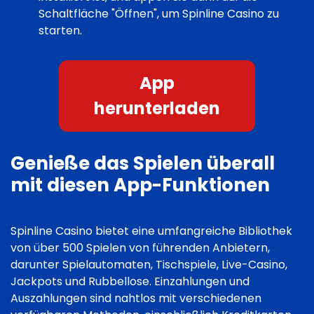
Schaltfläche "Öffnen", um Spinline Casino zu
starten.
App
herunterladen
Genieße das Spielen überall
mit diesen App-Funktionen
Spinline Casino bietet eine umfangreiche Bibliothek
von über 500 Spielen von führenden Anbietern,
darunter Spielautomaten, Tischspiele, Live-Casino,
Jackpots und Rubbellose. Einzahlungen und
Auszahlungen sind nahtlos mit verschiedenen