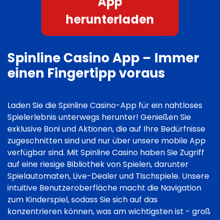
App
herunterladen
Spinline Casino App – Immer
einen Fingertipp voraus
Laden Sie die Spinline Casino-App für ein nahtloses
Spielerlebnis unterwegs herunter! Genießen Sie
exklusive Boni und Aktionen, die auf Ihre Bedürfnisse
zugeschnitten sind und nur über unsere mobile App
verfügbar sind. Mit Spinline Casino haben Sie Zugriff
auf eine riesige Bibliothek von Spielen, darunter
Spielautomaten, Live-Dealer und Tischspiele. Unsere
intuitive Benutzeroberfläche macht die Navigation
zum Kinderspiel, sodass Sie sich auf das
konzentrieren können, was am wichtigsten ist - groß