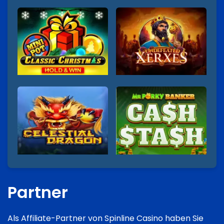
Partner
Als Affiliate-Partner von Spinline Casino haben Sie