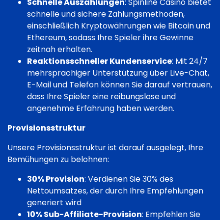
Schnelle Auszahlungen
: Spinline Casino bietet
schnelle und sichere Zahlungsmethoden,
einschließlich Kryptowährungen wie Bitcoin und
Ethereum, sodass Ihre Spieler ihre Gewinne
zeitnah erhalten.
Reaktionsschneller Kundenservice
: Mit 24/7
mehrsprachiger Unterstützung über Live-Chat,
E-Mail und Telefon können Sie darauf vertrauen,
dass Ihre Spieler eine reibungslose und
angenehme Erfahrung haben werden.
Provisionsstruktur
Unsere Provisionsstruktur ist darauf ausgelegt, Ihre
Bemühungen zu belohnen:
30% Provision
: Verdienen Sie 30% des
Nettoumsatzes, der durch Ihre Empfehlungen
generiert wird
10% Sub-Affiliate-Provision
: Empfehlen Sie